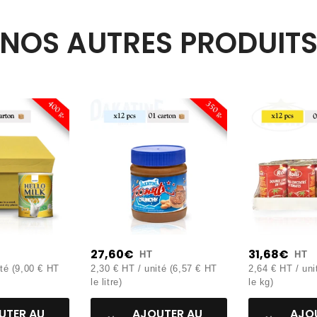
es gras saturés : 0,00g).
00,00g).
NOS AUTRES PRODUIT
27,60€
31,68€
HT
HT
ité (9,00 € HT
2,30 € HT / unité (6,57 € HT
2,64 € HT / uni
le litre)
le kg)
UTER AU
AJOUTER AU
AJO