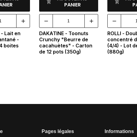
ANIER
PANIER
P
- Lait en
DAKATINE - Toonuts
ROLLI - Dou
antané -
Crunchy "Beurre de
concentré d
4 boites
cacahuètes" - Carton
(4/4) - Lot d
de 12 pots (350g)
(880g)
se
Pages légales
Informations