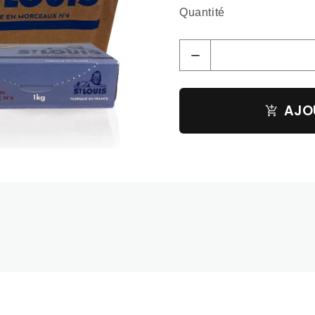
Quantité
AJO
100g :
kcal.