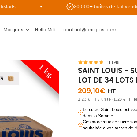
sfaits
20 000+ boîtes de lait vendu
Marques
Hello Milk
contact@arisgros.com
11 avis
SAINT LOUIS - 
LOT DE 34 LOTS
209,10€
HT
1,23 € HT / unité (1,23 € HT l
Le sucre Saint Louis est is
dans la Somme.
Ces morceaux de sucre sont 
souhaitée à vos tasses de t