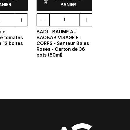
ANIER
PANIER
ble
BADI - BAUME AU
e tomates
BAOBAB VISAGE ET
e 12 boites
CORPS - Senteur Baies
Roses - Carton de 36
pots (50ml)