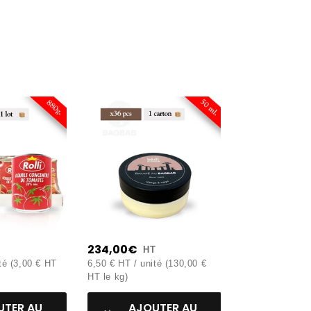
S
234,00€
HT
té (3,00 € HT
6,50 € HT / unité (130,00 €
HT le kg)
UTER AU
AJOUTER AU