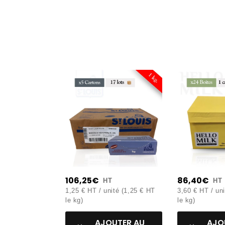
Matières grasses
: 0,00g
(dont acid
Glucides
: 100,00g
(dont sucres : 1
Fibres alimentaires
: 0,00g.
Protéines
: 0,00g.
Sel
: 0,00g.
106,25€
86,40€
HT
HT
1,25 € HT / unité (1,25 € HT
3,60 € HT / un
le kg)
le kg)
AJOUTER AU
AJO