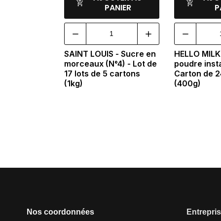
PANIER
P
SAINT LOUIS - Sucre en
HELLO MILK 
morceaux (N°4) - Lot de
poudre inst
17 lots de 5 cartons
Carton de 2
(1kg)
(400g)
Nos coordonnées
Entrepri