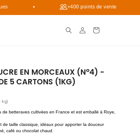
es
+400 points de vente
Connexion
Panier
SUCRE EN MORCEAUX (N°4) -
 DE 5 CARTONS (1KG)
e kg)
su de betteraves cultivées en France et est emballé à Roye,
de taille classique, idéaux pour apporter la douceur
hé, café ou chocolat chaud.