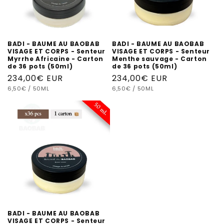
BADI - BAUME AU BAOBAB
BADI - BAUME AU BAOBAB
VISAGE ET CORPS - Senteur
VISAGE ET CORPS - Senteur
Myrrhe Africaine - Carton
Menthe sauvage - Carton
de 36 pots (50ml)
de 36 pots (50ml)
Prix
234,00€ EUR
Prix
234,00€ EUR
PRIX
PAR
PRIX
PAR
habituel
6,50€
/
50ML
habituel
6,50€
/
50ML
UNITAIRE
UNITAIRE
BADI - BAUME AU BAOBAB
VISAGE ET CORPS - Senteur