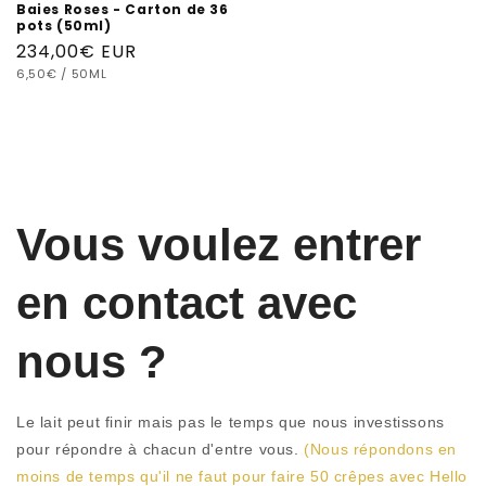
Baies Roses - Carton de 36
pots (50ml)
Prix
234,00€ EUR
PRIX
PAR
habituel
6,50€
/
50ML
UNITAIRE
Vous voulez entrer
en contact avec
nous ?
Le lait peut finir mais pas le temps que nous investissons
pour répondre à chacun d'entre vous.
(Nous répondons en
moins de temps qu'il ne faut pour faire 50 crêpes avec Hello