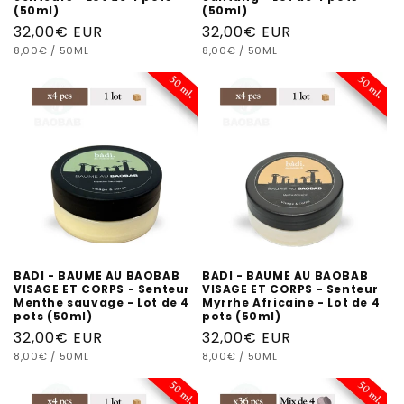
(50ml)
(50ml)
Prix
32,00€ EUR
Prix
32,00€ EUR
PRIX
PAR
PRIX
PAR
habituel
8,00€
/
50ML
habituel
8,00€
/
50ML
UNITAIRE
UNITAIRE
BADI - BAUME AU BAOBAB
BADI - BAUME AU BAOBAB
VISAGE ET CORPS - Senteur
VISAGE ET CORPS - Senteur
Menthe sauvage - Lot de 4
Myrrhe Africaine - Lot de 4
pots (50ml)
pots (50ml)
Prix
32,00€ EUR
Prix
32,00€ EUR
PRIX
PAR
PRIX
PAR
habituel
8,00€
/
50ML
habituel
8,00€
/
50ML
UNITAIRE
UNITAIRE