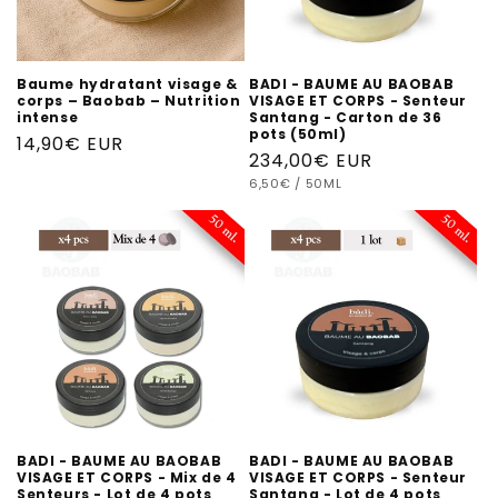
o
n
Baume hydratant visage &
BADI - BAUME AU BAOBAB
corps – Baobab – Nutrition
VISAGE ET CORPS - Senteur
:
intense
Santang - Carton de 36
pots (50ml)
Prix
14,90€ EUR
Prix
234,00€ EUR
habituel
PRIX
PAR
habituel
6,50€
/
50ML
UNITAIRE
BADI - BAUME AU BAOBAB
BADI - BAUME AU BAOBAB
VISAGE ET CORPS - Mix de 4
VISAGE ET CORPS - Senteur
Senteurs - Lot de 4 pots
Santang - Lot de 4 pots