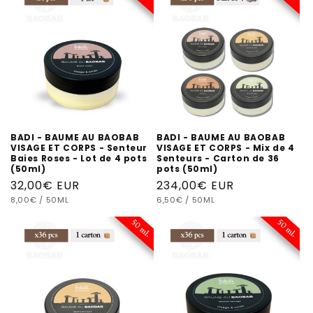
BADI - BAUME AU BAOBAB
BADI - BAUME AU BAOBAB
VISAGE ET CORPS - Senteur
VISAGE ET CORPS - Mix de 4
Baies Roses - Lot de 4 pots
Senteurs - Carton de 36
(50ml)
pots (50ml)
Prix
32,00€ EUR
Prix
234,00€ EUR
PRIX
PAR
PRIX
PAR
habituel
8,00€
/
50ML
habituel
6,50€
/
50ML
UNITAIRE
UNITAIRE