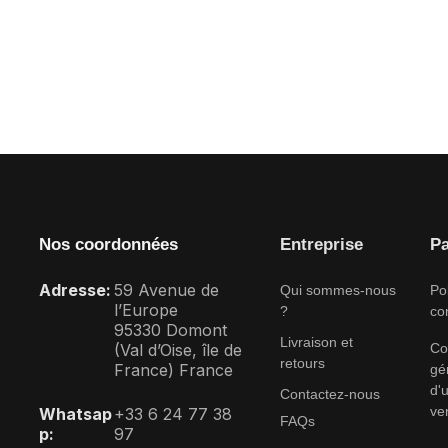
Nos coordonnées
Entreprise
Pa
Adresse:
59 Avenue de
Qui sommes-nous
Po
l’Europe
?
con
95330 Domont
Livraison et
(Val d’Oise, île de
Co
retours
France) France
gé
d'u
Contactez-nous
ve
Whatsap
+33 6 24 77 38
FAQs
p:
97