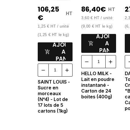
106,25
86,40€
2
HT
HT
€
3,60 € HT / unité
2,
1,25 € HT / unité
(9,00 € HT le kg)
(6,
AJOUTER
(1,25 € HT le kg)
AU
AJOUTER
PANIER
AU
PANIER
HELLO MILK -
D
Lait en poudre
T
SAINT LOUIS -
instantané -
C
Sucre en
Carton de 24
"B
morceaux
boites (400g)
ca
(N°4) - Lot de
Ca
17 lots de 5
po
cartons (1kg)