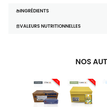
INGRÉDIENTS
Tomates (100 %)
VALEURS NUTRITIONNELLES
Informations nutritionnelles moyennes pour 100g 
Valeur énergétique
: 412 kJ / 98 kcal.
Matières grasses
: 0,40g
(dont acides g
Glucides
: 17,10g
(dont sucres : 14,80g).
NOS AUT
Fibres alimentaires
: 4,40g.
Protéines
: 4,20g.
Sel
: 0,10g.