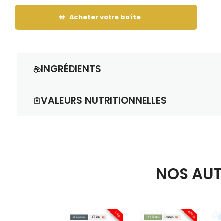
Acheter votre boîte
INGRÉDIENTS
97,5% de cacahuètes, graisse végétale totalement hydro
VALEURS NUTRITIONNELLES
Informations nutritionnelles moyennes pour 100g 
Valeur énergétique
: 2588 kJ / 625 kcal.
Matières grasses
: 51,40g
(dont acides 
Glucides
: 9,30g
(dont sucres : 5,90g).
NOS AUT
Fibres alimentaires
: 8,40g.
Protéines
: 27,20g.
Sel
: 0,50g.