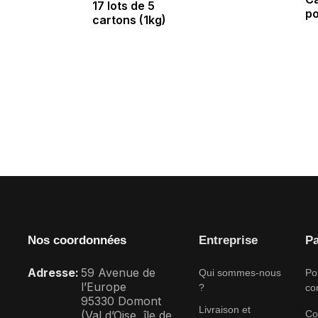
17 lots de 5
po
cartons (1kg)
Nos coordonnées
Entreprise
Pa
Adresse:
59 Avenue de
Qui sommes-nous
Po
l’Europe
?
con
95330 Domont
Livraison et
(Val d’Oise, île de
Co