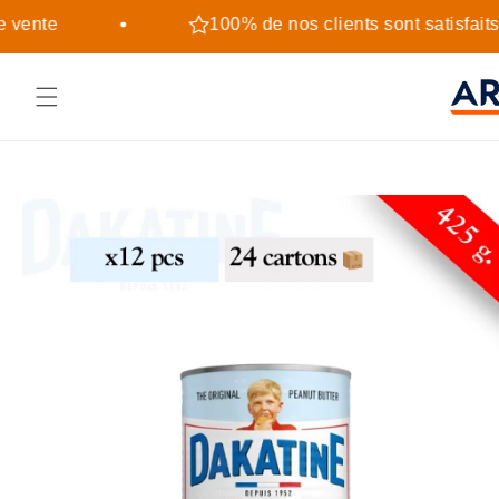
et
passer
 vente
100% de nos clients sont satisfaits
au
contenu