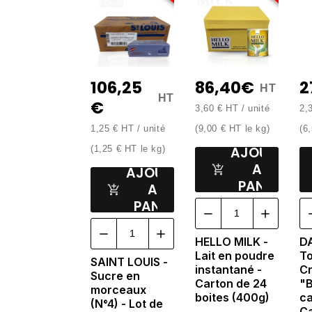
106,25
86,40€
2
HT
HT
€
3,60 € HT / unité
2,
1,25 € HT / unité
(9,00 € HT le kg)
(6,
AJOUTER
(1,25 € HT le kg)
AU
AJOUTER
PANIER
AU
PANIER
HELLO MILK -
D
Lait en poudre
T
SAINT LOUIS -
instantané -
C
Sucre en
Carton de 24
"B
morceaux
boites (400g)
ca
(N°4) - Lot de
Ca