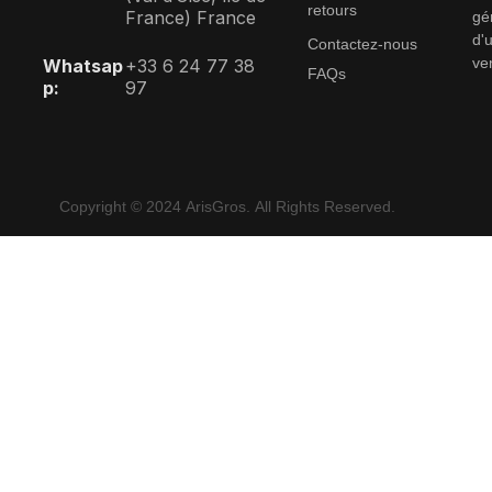
retours
France) France
gé
d'u
Contactez-nous
ve
Whatsap
+33 6 24 77 38
FAQs
p:
97
Copyright © 2024 ArisGros. All Rights Reserved.