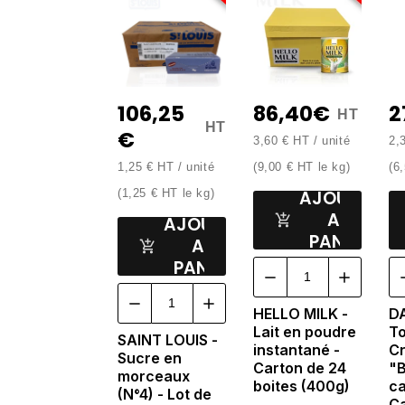
106,25
86,40€
2
HT
HT
€
3,60 € HT / unité
2,
1,25 € HT / unité
(9,00 € HT le kg)
(6,
AJOUTER
(1,25 € HT le kg)
AU
AJOUTER
PANIER
AU
PANIER
HELLO MILK -
D
Lait en poudre
T
SAINT LOUIS -
instantané -
C
Sucre en
Carton de 24
"B
morceaux
boites (400g)
ca
(N°4) - Lot de
Ca