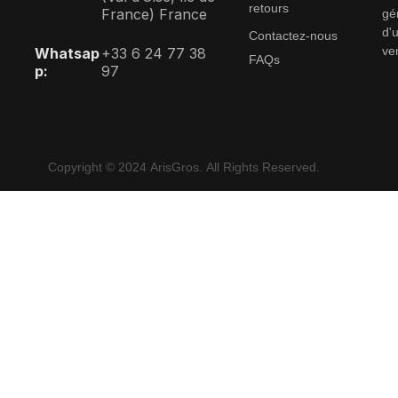
retours
France) France
gé
d'u
Contactez-nous
ve
Whatsap
+33 6 24 77 38
FAQs
p:
97
Copyright © 2024 ArisGros. All Rights Reserved.