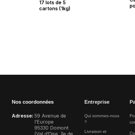
17 lots de 5
po
cartons (1kg)
Nos coordonnées
Entreprise
Pa
Adresse:
59 Avenue de
Qui sommes-nous
Po
l’Europe
?
con
95330 Domont
Livraison et
(Val d’Oise, île de
Co