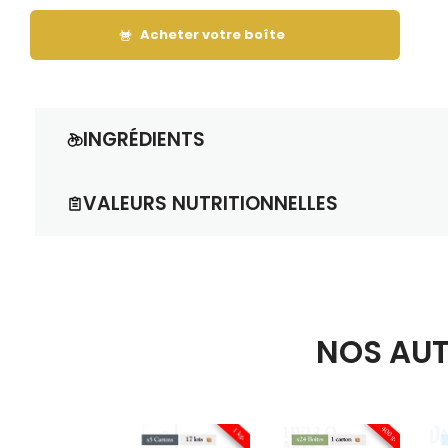
Acheter votre boîte
INGRÉDIENTS
97,5% de cacahuètes, graisse végétale totalement hydro
VALEURS NUTRITIONNELLES
Informations nutritionnelles moyennes pour 100g 
Valeur énergétique
: 2588 kJ / 625 kcal.
Matières grasses
: 51,40g
(dont acides 
Glucides
: 9,30g
(dont sucres : 5,90g).
NOS AUT
Fibres alimentaires
: 8,40g.
Protéines
: 27,20g.
Sel
: 0,50g.