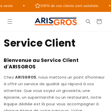
et
passer
 vente
100% de nos clients sont satisfaits
au
contenu
Panier
Service Client
Bienvenue au Service Client
d'ARISGROS
Chez
ARISGROS
, nous mettons un point d'honneur
à offrir un service de qualité qui répond à vos
attentes. Que vous soyez un grossiste, une
épicerie, un supermarché ou un restaurant, notre
équipe dédiée est là pour vous accompagner à
chaque étape de votre parcours. Votre